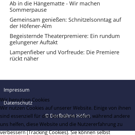
Ab in die Hängematte - Wir machen
Sommerpause
Gemeinsam genießen: Schnitzelsonntag auf
der Höfener-Alm
Begeisternde Theaterpremiere: Ein rundum
gelungener Auftakt
Lampenfieber und Vorfreude: Die Premiere
rückt näher
Impressum
Wir benutzen Cookies
Datenschutz
Wir nutzen Cookies auf unserer Website. Einige von ihnen
© Dorfbühne Höfen
sind essenziell für den Betrieb der Seite, während andere
uns helfen, diese Website und die Nutzererfahrung zu
verbessern (Tracking Cookies). Sie können selbst